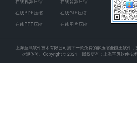
在线视频压缩
在线音频压缩
在线PDF压缩
在线GIF压缩
在线PPT压缩
在线图片压缩
上海至凤软件技术有限公司
旗下一款免费的解压缩全能王软件，支持
欢迎体验。Copyright © 2024 版权所有：上海至凤软