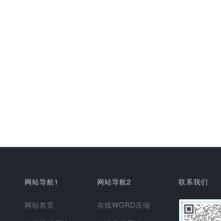
网站导航1
网站导航2
联系我们
网站首页
在线WORD压缩