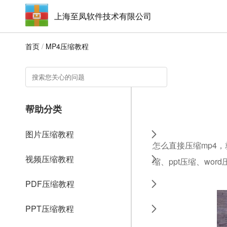
上海至凤软件技术有限公司
首页
/
MP4压缩教程
帮助分类
图片压缩教程
怎么直接压缩mp4，
视频压缩教程
缩、ppt压缩、wo
PDF压缩教程
PPT压缩教程